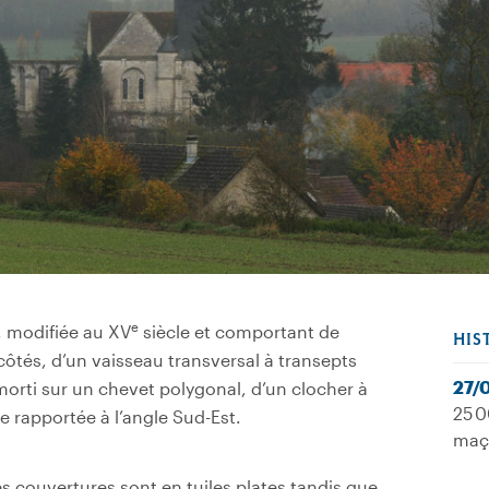
e
, modifiée au XV
siècle et comportant de
HIS
ôtés, d’un vaisseau transversal à transepts
27/
orti sur un chevet polygonal, d’un clocher à
25 0
e rapportée à l’angle Sud-Est.
maç
les couvertures sont en tuiles plates tandis que