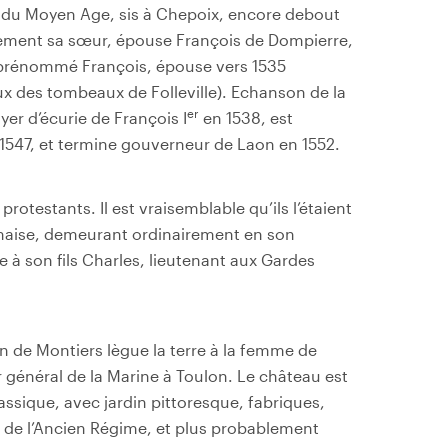
in du Moyen Age, sis à Chepoix, encore debout
ement sa sœur, épouse François de Dompierre,
t prénommé François, épouse vers 1535
 des tombeaux de Folleville). Echanson de la
er
yer d’écurie de François I
en 1538, est
 1547, et termine gouverneur de Laon en 1552.
rotestants. Il est vraisemblable qu’ils l’étaient
rmaise, demeurant ordinairement en son
e à son fils Charles, lieutenant aux Gardes
n de Montiers lègue la terre à la femme de
 général de la Marine à Toulon. Le château est
ssique, avec jardin pittoresque, fabriques,
 de l’Ancien Régime, et plus probablement