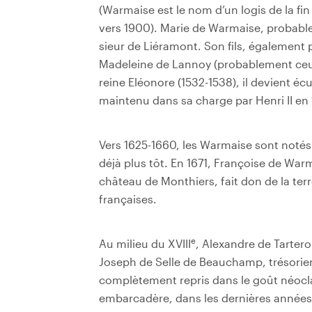
(Warmaise est le nom d’un logis de la f
vers 1900). Marie de Warmaise, probabl
sieur de Liéramont. Son fils, égalemen
Madeleine de Lannoy (probablement ceux
reine Eléonore (1532-1538), il devient écu
maintenu dans sa charge par Henri II en
Vers 1625-1660, les Warmaise sont notés p
déjà plus tôt. En 1671, Françoise de Wa
château de Monthiers, fait don de la terr
françaises.
e
Au milieu du XVIII
, Alexandre de Tartero
Joseph de Selle de Beauchamp, trésorier
complètement repris dans le goût néocla
embarcadère, dans les dernières années