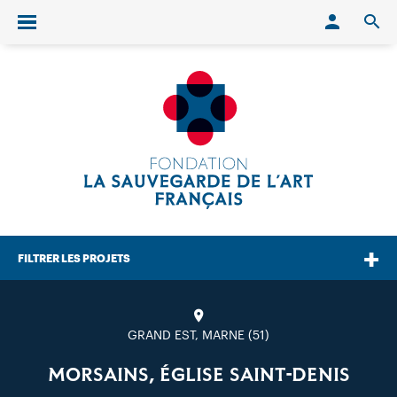
Conn
O
Ouvrir/fermer le menu
FILTRER LES PROJETS
GRAND EST, MARNE (51)
MORSAINS, ÉGLISE SAINT-DENIS