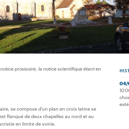
notice provisoire, la notice scientifique étant en
HIS
04/
10 0
choe
exté
lcaire, se compose d’un plan en croix latine se
est flanqué de deux chapelles au nord et au
ristie en limite de voirie.