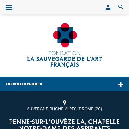
Conn
O
Ouvrir/fermer le menu
FILTRER LES PROJETS
AUVERGNE-RHÔNE-ALPES, DRÔME (26)
PENNE-SUR-L’OUVÈZE LA, CHAPELLE
NOTRE-DAME DES ASPIRANTS