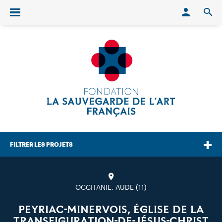
Conn
O
Ouvrir/fermer le menu
FILTRER LES PROJETS
OCCITANIE, AUDE (11)
PEYRIAC-MINERVOIS, ÉGLISE DE LA
TRANSFIGURATION-DE-JÉSUS-CHRIST