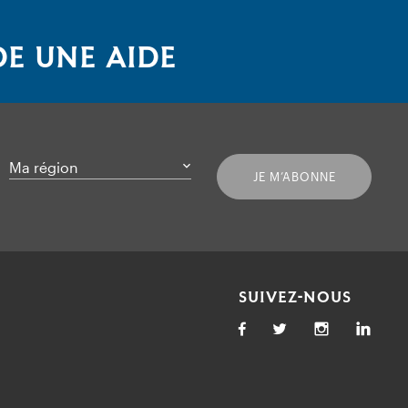
E UNE AIDE
Ma région
JE M’ABONNE
SUIVEZ-NOUS
Facebook
Twitter
Link