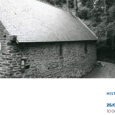
HIS
25/
10 0