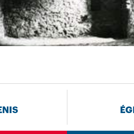
ENIS
ÉG