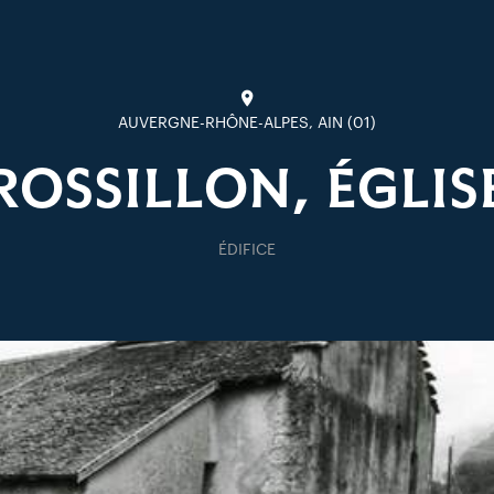
AUVERGNE-RHÔNE-ALPES, AIN (01)
ROSSILLON, ÉGLIS
ÉDIFICE