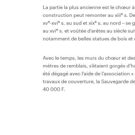
La partie la plus ancienne est le chœur à
e
construction peut remonter au xiii
s. De
e
e
e
xv
-xvi
s. au sud et xix
s. au nord – se g
e
au xvi
s. et voûtée d’arêtes au siècle sui
notamment de belles statues de bois et 
Avec le temps, les murs du chœur et des
mètres de remblais, s’étaient gorgés d’hu
été dégagé avec l’aide de l’association 
travaux de couverture, la Sauvegarde de
40 000 F.