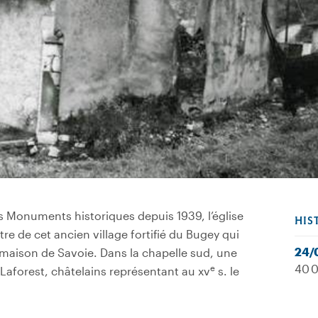
es Monuments historiques depuis 1939, l’église
HIS
tre de cet ancien village fortifié du Bugey qui
24/
 maison de Savoie. Dans la chapelle sud, une
40 0
e
Laforest, châtelains représentant au xv
s. le