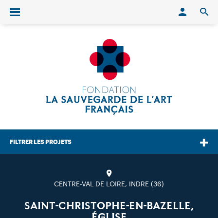
Conn
O
Ouvrir/fermer le menu
FILTRER LES PROJETS
CENTRE-VAL DE LOIRE, INDRE (36)
SAINT-CHRISTOPHE-EN-BAZELLE,
ÉGLISE