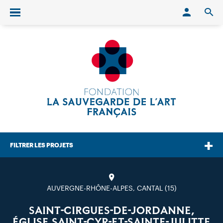
Conn
O
Ouvrir/fermer le menu
FILTRER LES PROJETS
AUVERGNE-RHÔNE-ALPES, CANTAL (15)
SAINT-CIRGUES-DE-JORDANNE,
ÉGLISE SAINT-CYR-ET-SAINTE-JULITTE