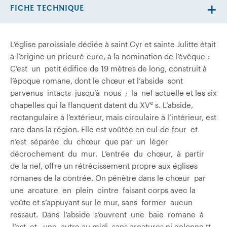
FICHE TECHNIQUE
L’église paroissiale dédiée à saint Cyr et sainte Julitte était
à l’origine un prieuré-cure, à la nomination de l’évêque-:
C’est un petit édifice de 19 mètres de long, construit à
l’époque romane, dont le chœur et l’abside sont
parvenus intacts jusqu’à nous ; la nef actuelle et les six
e
chapelles qui la flanquent datent du XV
s. L’abside,
rectangulaire à l’extérieur, mais circulaire à l’intérieur, est
rare dans la région. Elle est voûtée en cul-de-four et
n’est séparée du chœur que par un léger
décrochement du mur. L’entrée du chœur, à partir
de la nef, offre un rétrécissement propre aux églises
romanes de la contrée. On pénètre dans le chœur par
une arcature en plein cintre faisant corps avec la
voûte et s’appuyant sur le mur, sans former aucun
ressaut. Dans l’abside s’ouvrent une baie romane à
l’est et une autre au midi, sans arcatures ni colonne tt