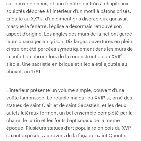
sur deux colonnes, et une fenêtre cintrée à chapiteaux
sculptés décorée à l’intérieur d’un motif à bâtons brisés.
e
Enduite au XX
s. d’un ciment gris disgracieux qui avait
masqué la fenêtre, l’église a désormais retrouvé son
aspect d’origine. Les angles des murs de la nef ont gardé
leurs chaînages en grison. Dix larges ouvertures en plein
cintre ont été percées symétriquement dans les murs de
e
la nef et du chœur lors de la reconstruction du XVII
siècle. Une sacristie en brique et silex a été ajoutée au
chevet, en 1761.
L’intérieur présente un volume simple, couvert d’une
e
voûte lambrissée. Le retable majeur du XVII
s., orné des
statues de saint Clair et de saint Sébastien, et les deux
autels latéraux forment un bel ensemble complété par la
chaire, le lutrin et les fonts baptismaux de la même
e
époque. Plusieurs statues d’art populaire en bois du XVI
s. sont exposées au revers de la façade : saint Quentin,