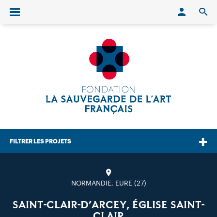
Conn
O
Ouvrir/fermer le menu
FILTRER LES PROJETS
NORMANDIE, EURE (27)
SAINT-CLAIR-D’ARCEY, ÉGLISE SAINT-
CLAIR