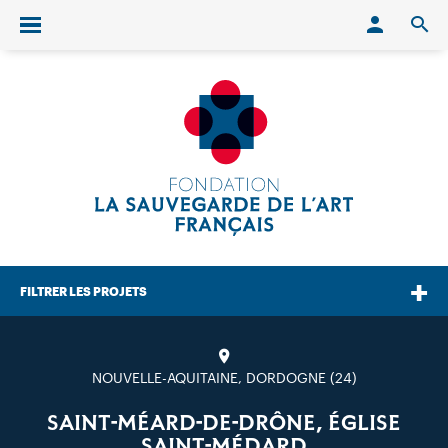
Conn
O
Ouvrir/fermer le menu
FILTRER LES PROJETS
NOUVELLE-AQUITAINE, DORDOGNE (24)
SAINT-MÉARD-DE-DRÔNE, ÉGLISE
SAINT-MÉDARD