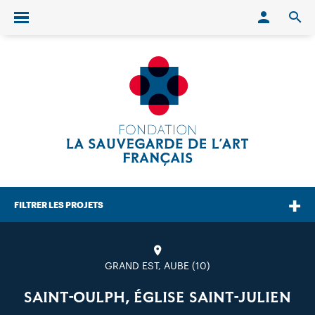
Conn
O
Ouvrir/fermer le menu
FILTRER LES PROJETS
GRAND EST, AUBE (10)
SAINT-OULPH, ÉGLISE SAINT-JULIEN