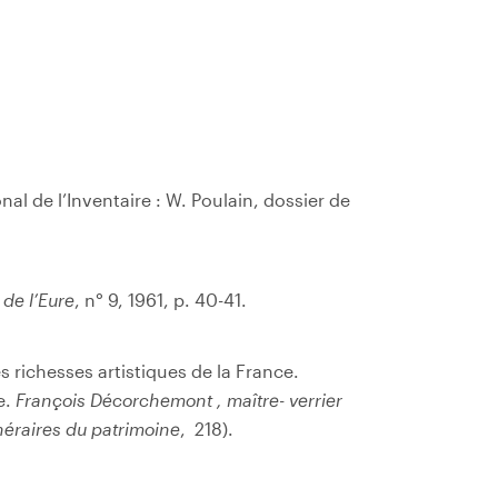
al de l’Inventaire : W. Poulain, dossier de
 de l’Eure
, n° 9, 1961, p. 40-41.
 richesses artistiques de la France.
e.
François Décorchemont , maître- verrier
inéraires du patrimoine
, 218).