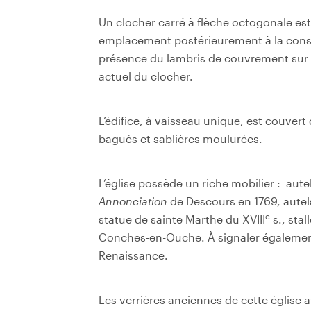
Un clocher carré à flèche octogonale est si
emplacement postérieurement à la constru
présence du lambris de couvrement sur la
actuel du clocher.
L’édifice, à vaisseau unique, est couver
bagués et sablières moulurées.
L’église possède un riche mobilier : aut
Annonciation
de Descours en 1769, autels
e
statue de sainte Marthe du XVIII
s., sta
Conches-en-Ouche. À signaler également
Renaissance.
Les verrières anciennes de cette église