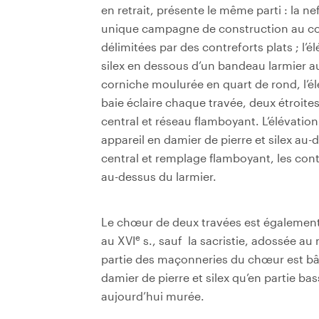
en retrait, présente le même parti : la n
unique campagne de construction au c
délimitées par des contreforts plats ; l’él
silex en dessous d’un bandeau larmier au
corniche moulurée en quart de rond, l’él
baie éclaire chaque travée, deux étroite
central et réseau flamboyant. L’élévatio
appareil en damier de pierre et silex au-
central et remplage flamboyant, les cont
au-dessus du larmier.
Le chœur de deux travées est également é
e
au XVI
s., sauf la sacristie, adossée au
partie des maçonneries du chœur est bâti
damier de pierre et silex qu’en partie ba
aujourd’hui murée.