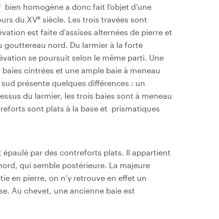
ef bien homogène a donc fait l’objet d’une
e
ours du XV
siècle. Les trois travées sont
évation est faite d’assises alternées de pierre et
 gouttereau nord. Du larmier à la forte
évation se poursuit selon le même parti. Une
s baies cintrées et une ample baie à meneau
n sud présente quelques différences : un
dessus du larmier, les trois baies sont à meneau
reforts sont plats à la base et prismatiques
paulé par des contreforts plats. Il appartient
 nord, qui semble postérieure. La majeure
e en pierre, on n’y retrouve en effet un
sse. Au chevet, une ancienne baie est