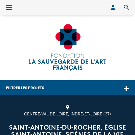
Conn
O
Ouvrir/fermer le menu
FILTRER LES PROJETS
CENTRE-VAL DE LOIRE, INDRE-ET-LOIRE (37)
SAINT-ANTOINE-DU-ROCHER, ÉGLISE
SAINT-ANTOINE, SCÈNES DE LA VIE