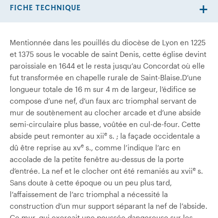
FICHE TECHNIQUE
Mentionnée dans les pouillés du diocèse de Lyon en 1225
et 1375 sous le vocable de saint Denis, cette église devint
paroissiale en 1644 et le resta jusqu’au Concordat où elle
fut transformée en chapelle rurale de Saint-Blaise.D’une
longueur totale de 16 m sur 4 m de largeur, l’édifice se
compose d’une nef, d’un faux arc triomphal servant de
mur de soutènement au clocher arcade et d’une abside
semi-circulaire plus basse, voûtée en cul-de-four. Cette
e
abside peut remonter au xii
s. ; la façade occidentale a
e
dû être reprise au xv
s., comme l’indique l’arc en
accolade de la petite fenêtre au-dessus de la porte
e
d’entrée. La nef et le clocher ont été remaniés au xvii
s.
Sans doute à cette époque ou un peu plus tard,
l’affaissement de l’arc triomphal a nécessité la
construction d’un mur support séparant la nef de l’abside.
Ce mur, qui exerçait une poussée dangereuse sur les