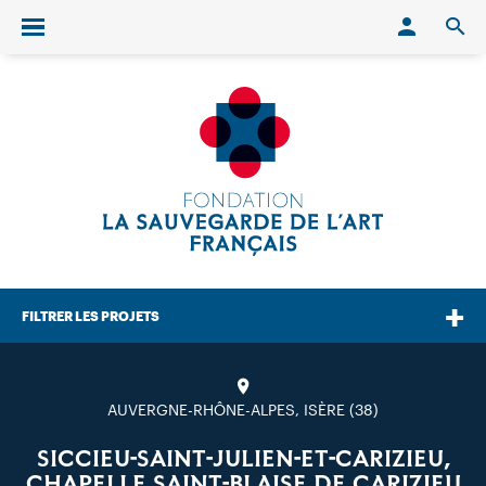
Conn
O
Ouvrir/fermer le menu
FILTRER LES PROJETS
AUVERGNE-RHÔNE-ALPES, ISÈRE (38)
SICCIEU-SAINT-JULIEN-ET-CARIZIEU,
CHAPELLE SAINT-BLAISE DE CARIZIEU