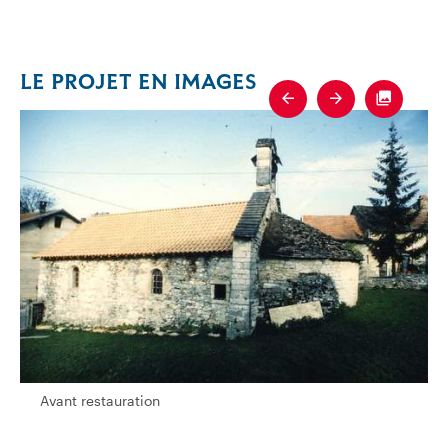
LE PROJET EN IMAGES
Previous
Next
Fullscre
 Français (2022)
Avant restauration
Avant restauration