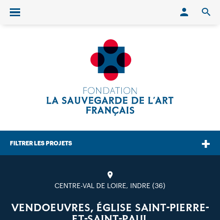
Conn
O
Ouvrir/fermer le menu
FILTRER LES PROJETS
CENTRE-VAL DE LOIRE, INDRE (36)
VENDOEUVRES, ÉGLISE SAINT-PIERRE-
ET-SAINT-PAUL