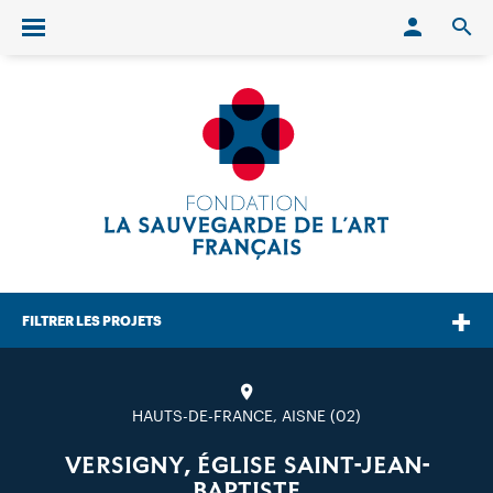
Conn
O
Ouvrir/fermer le menu
FILTRER LES PROJETS
HAUTS-DE-FRANCE, AISNE (02)
VERSIGNY, ÉGLISE SAINT-JEAN-
BAPTISTE