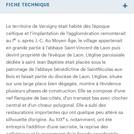
FICHE TECHNIQUE
Le territoire de Versigny était habité dès l’époque
celtique et l’implantation de l’agglomération remonterait
er
au I
s. après J.-C. Au Moyen Âge, le village appartenait
en grande partie à l’abbaye Saint-Vincent de Laon puis
devint propriété de l’évêque de Laon. L’église paroissiale
dédiée à saint Jean­ Baptiste était placée sous le
patronage de l’abbaye bénédictine de Saint­Nicolas-aux-
Bois et faisait partie du diocèse de Laon. L’église, située
sur une large place bien dégagée, montre à l’évidence
plusieurs phases de construction. Elle se compose d’une
nef flanquée de bas-côtés, d’un transept bas avec clocher
central et d’un chœur polygonal. Elle a subi des
restaurations importantes qui ont quelque peu altéré sa
e
silhouette d’origine. Au XIX
s. notamment, ont été
entrepris l’addition d’une sacristie, la reprise des
collatéraux et le percement de la façade occidentale ;