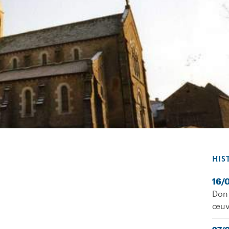
HIS
16/
Don 
œuv