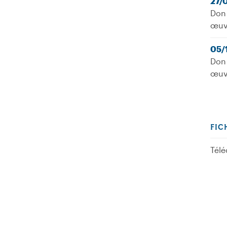
27/
Don 
œuv
05/
Don 
œuv
FIC
Télé