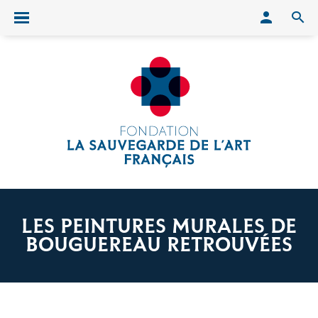
Conn
O
Ouvrir/fermer le menu
LES PEINTURES MURALES DE
BOUGUEREAU RETROUVÉES