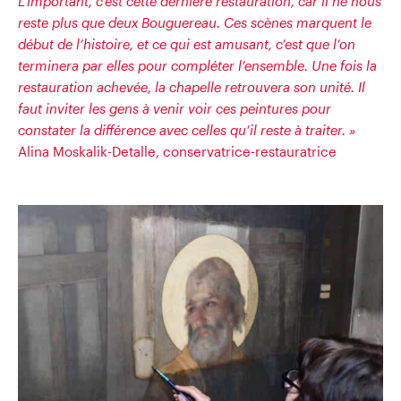
L’important, c’est cette dernière restauration, car il ne nous
reste plus que deux Bouguereau. Ces scènes marquent le
début de l’histoire, et ce qui est amusant, c’est que l’on
terminera par elles pour compléter l’ensemble. Une fois la
restauration achevée, la chapelle retrouvera son unité. Il
faut inviter les gens à venir voir ces peintures pour
constater la différence avec celles qu’il reste à traiter. »
Alina Moskalik-Detalle, conservatrice-restauratrice