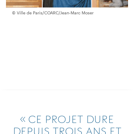
© Ville de Paris/COARC/Jean-Marc Moser
© Ville de Paris/COARC/Jean-Marc Moser
« CE PROJET DURE
DEPUIS TROIS ANS ET