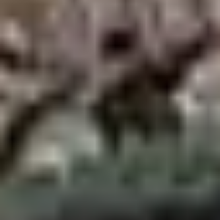
Nouvelle-Calédonie Lauréat pour la zone Pacifique avec
845 votants
Naufrage d’une embarcation du navire Algésiras, toile du
XIXe siècle par Joseph Lemoine conservée à L’île-aux-
Marins, Saint-Pierre-et-Miquelon (975). Lauréat pour la
zone Amériques avec 1 105 votants