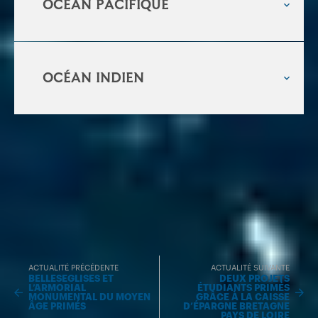
OCéan Pacifique
océan indien
ACTUALITÉ PRÉCÉDENTE
ACTUALITÉ SUIVANTE
BELLESEGLISES ET
DEUX PROJETS
L’ARMORIAL
ÉTUDIANTS PRIMÉS
MONUMENTAL DU MOYEN
GRÂCE À LA CAISSE
ÂGE PRIMÉS
D’ÉPARGNE BRETAGNE
PAYS DE LOIRE