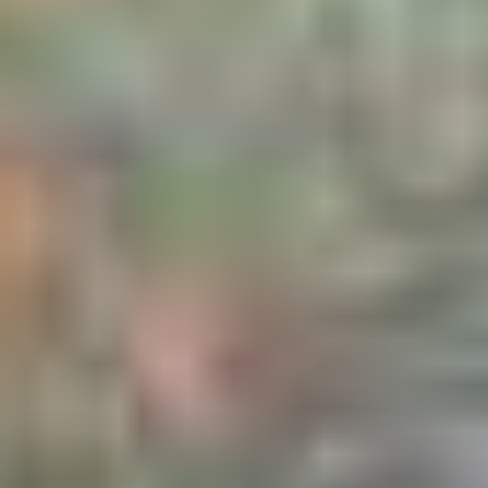
Le vote en ligne pour la seconde édition du Plus Grand
Musée de France avec Allianz France a permis au public
de choisir une œuvre d’art accessible à tous gratuitement
dans chaque région française afin de lui attribuer 8 000 €
de mécénat de la part d’Allianz France.
La mobilisation des porteurs de projet, des Agents
Généraux, des clients et du grand public a encore une
fois été exemplaire pour préserver le patrimoine local
appartenant à tous.
Les 16 projets choisis par le public
vont bénéficier d’une aide bienvenue pour mener à bien
leur projet de restauration et ainsi préserver un héritage
commun menacé.