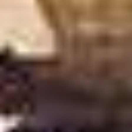
UN SUCCÈS QUI PROUVE L’ATTACHEMENT
DES FRANÇAIS À LEUR PATRIMOINE
La réussite de cette seconde édition du grand concours
national qui a mobilisé des votants partout en France
mais aussi à l’international atteste de la mobilisation des
Français pour restaurer leur patrimoine de proximité. Les
nombreux relais par des Agents Généraux et
collaborateurs Allianz ainsi que par des associations du
patrimoine ou des médias régionaux ont permis une
large diffusion de la campagne et ont contribué à son
succès.
Retable, bois sculpté du XVIIIe siècle conservé à Vergéal
(35) Lauréat pour la Bretagne avec 4 207 votants
Monument à Balzac, sculpture par Auguste Rodin, 1939
(fonte), conservée à Paris (75) Lauréat pour l’Île-de-