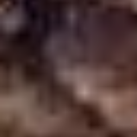
Mise au tombeau, groupe sculpté du XVIe siècle
conservé à Lombez (32) Lauréat pour l’Occitanie avec 2
718 votants
Crucifixion et Saint Blaise, toiles du XVIIe siècle
conservées à Chailles (41) Lauréat pour le Centre-Val-de-
Loire avec 974 votants
Orgue Paul Chazelle de 1863, conservé à Cruzy-le-Chatel
(89) Lauréat pour la Bourgogne-Franche-Comté avec 2
036 votants
L’ Annonciation, toile d’Aubert, d’après Pierre Ledart,
1687, conservée à Vauclerc (51). Lauréat pour le Grand
Est avec 1 521 votants.