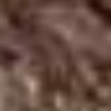
Vierge à l’enfant et saint Evêque, toiles du XVIIe siècle
conservées à Bouillé-Loretz (79) Lauréat pour la Nouvelle-
Aquitaine avec 2 373 votants
Vierge à l’enfant et saint Evêque, toiles du XVIIe siècle
conservées à Bouillé-Loretz (79) Lauréat pour la Nouvelle-
Aquitaine avec 2 373 votants
Chaire à prêcher, menuiserie du XVIIIe siècle conservée
à Boulogne-sur-Mer (62) Lauréat pour les Hauts-de-
France avec 3 763 votants
Crucifixion et Saint Blaise, toiles du XVIIe siècle
conservées à Chailles (41) Lauréat pour le Centre-Val-de-
Loire avec 974 votants
Saint Antoine, saints Cyr et Julitte et la compassion du