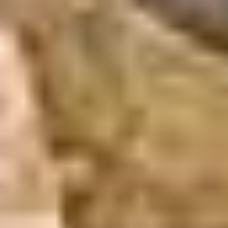
UN VOTE POUR DÉPARTAGER UNE ŒUVRE
PAR RÉGION
Du 1 au 21 mars 2023, un vote en ligne était ouvert au
grand public pour sélectionner une œuvre d’art par
région sur les deux ou trois proposées au vote.
Grâce à la
mobilisation des porteurs de projet, ce sont 80 476
votants qui ont donné leur voix pour ces objets.
Chaque œuvre lauréate va ainsi recevoir 8 000€ de
mécénat de la part d’Allianz France afin d’engager les
travaux de restauration. La carte ci-après détaille les
résultats du concours par région.