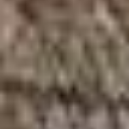
Père, sculptures du XVIe siècle conservées à Brétigny
(27) Lauréat pour la Normandie avec 3 568 votants
Saint Antoine, saints Cyr et Julitte et la compassion du
Père, sculptures du XVIe siècle conservées à Brétigny
(27) Lauréat pour la Normandie avec 3 568 votants
Saint Antoine, saints Cyr et Julitte et la compassion du
Père, sculptures du XVIe siècle conservées à Brétigny
(27) Lauréat pour la Normandie avec 3 568 votants
Minbar, menuiserie, années 70, conservé à Dzaoudzi,
Mayotte (976) Lauréat pour la zone Océan Indien avec 3
209 votants
Rêve d’Icare, panneaux peints de JP. Derien, 1972,
conservés à l’aéroport de Tontouta, Nouméa(988),