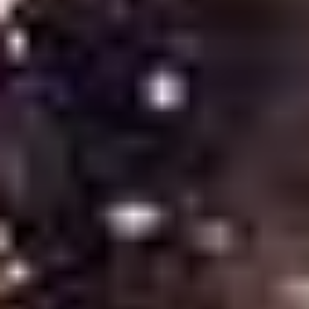
France avec 2 545 votants
Orgue Gérard Guillemin, 1989 conservé à Chavagnes-en-
Paillers (85) Lauréat les Pays de la Loire avec 3 544
votants
Saint Gervais et saint Protais, huile sur toile de 1671
conservée à la Pontevès (83). Lauréat pour la Provence-
Alpes-Côte d’Azur avec 3 811 votants
Pièta, sculpture du XVIIe siècle conservée à Cayres (43)
Lauréat pour l’Auvergne-Rhône-Alpes avec 1 522 votants
Vierge entourée des saints Jean et Jean-Baptiste toile du
XIXe siècle par Domenico Desanti conservée à Prato-di-
Giovellina (2B) Lauréat pour la Corse avec 2 163 votants