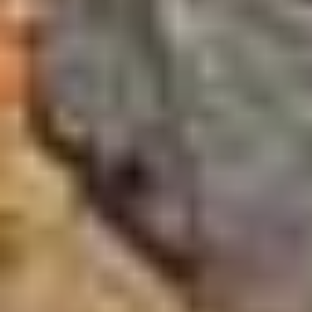
80 476
votants
16
œuvres d’art récompensées
8 000
euros attribués à chaque projet