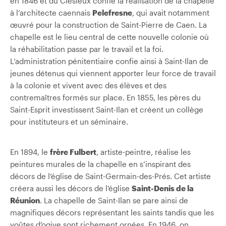
en 1846 et du Clésieux confie la réalisation de la chapelle
à l’architecte caennais
Pelefresne
, qui avait notamment
œuvré pour la construction de Saint-Pierre de Caen. La
chapelle est le lieu central de cette nouvelle colonie où
la réhabilitation passe par le travail et la foi.
L’administration pénitentiaire confie ainsi à Saint-Ilan de
jeunes détenus qui viennent apporter leur force de travail
à la colonie et vivent avec des élèves et des
contremaîtres formés sur place. En 1855, les pères du
Saint-Esprit investissent Saint-Ilan et créent un collège
pour instituteurs et un séminaire.
En 1894, le
frère Fulbert
, artiste-peintre, réalise les
peintures murales de la chapelle en s’inspirant des
décors de l’église de Saint-Germain-des-Prés. Cet artiste
créera aussi les décors de l’église
Saint-Denis de la
Réunion
. La chapelle de Saint-Ilan se pare ainsi de
magnifiques décors représentant les saints tandis que les
voûtes d’ogive sont richement ornées. En 1946, on