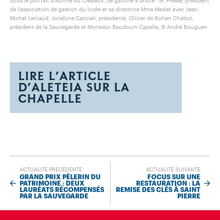
Sous le portrait d’Achille du Clésieux, de gauche à droite : M. Presse, président
de l’association de gestion du lycée et sa directrice Mme Meslet avec Jean-
Michel Leniaud, Jocelyne Cacciali, présidente, Olivier de Rohan Chabot,
président de la Sauvegarde et Monsieur Baudouin Capelle, © André Bouguen
LIRE L’ARTICLE
D’ALETEIA SUR LA
CHAPELLE
ACTUALITÉ PRÉCÉDENTE
ACTUALITÉ SUIVANTE
GRAND PRIX PÈLERIN DU
FOCUS SUR UNE
PATRIMOINE : DEUX
RESTAURATION : LA
LAURÉATS RÉCOMPENSÉS
REMISE DES CLÉS À SAINT
PAR LA SAUVEGARDE
PIERRE