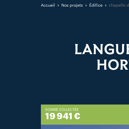
Accueil
Nos projets
Édifice
chapelle d
LANGUE
HOR
SOMME COLLECTÉE
19 941 €