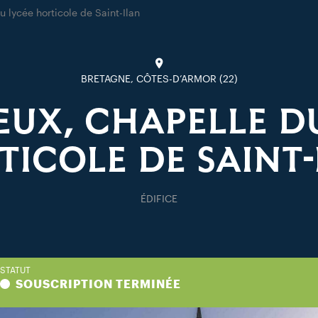
u lycée horticole de Saint-Ilan
BRETAGNE, CÔTES-D’ARMOR (22)
UX, CHAPELLE D
TICOLE DE SAINT-
ÉDIFICE
STATUT
SOUSCRIPTION TERMINÉE