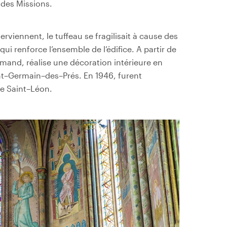
 des Missions.
terviennent, le tuffeau se fragilisait à cause des
qui renforce l
’
ensemble de l
’
édifice. A partir de
lemand, réalise une décoration intérieure en
nt
–
Germain
–
des
–
Prés. En 1946, furent
de Saint
–
Léon.