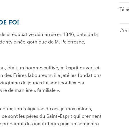
Télé
DE FOI
Cons
ciale et éducative démarrée en
1846
, date de la
s de style néo-gothique de M
. Pelefresne,
lan, était un homme cultivé, à l
’
esprit ouvert et
 des Frères laboureurs, il a jeté les fondations
 vingtaine de jeunes lui sont confiés par
vivre de manière « familiale ».
éducation religieuse
de ces jeunes colons,
, ce sont les pères du Saint
–
Esprit qui prennent
 préparant des instituteurs puis un séminaire