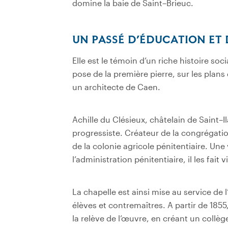
domine la
baie de Saint
–
Brieuc.
UN PASSÉ D’ÉDUCATION ET 
Elle est le témoin d’un riche histoire so
pose de la première pierre, sur les plan
un
architecte de Caen.
Achille du Clésieux
, châtelain de Saint
–
I
progressiste. Créateur de la congrégation
de la colonie agricole pénitentiaire. Une
l
’
administration pénitentiaire, il les fait 
La chapelle est ainsi mise
au service de l
’
élèves et contremaîtres. A partir de 1855
la relève de l
’
œuvre, en créant un collège