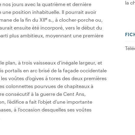
la c
 nos jours avec la quatrième et dernière
 une position inhabituelle. Il pourrait avoir
e
mane de la fin du XII
s., à clocher-porche ou,
aurait ensuite été incorporé, vers le début du
FIC
 parti plus ambitieux, moyennant une première
Télé
e plan, à trois vaisseaux d’inégale largeur, et
is portails en arc brisé de la façade occidentale
ù les voûtes d’ogives à tores des deux premières
 des colonnettes pourvues de chapiteaux à
être consécutif à la guerre de Cent Ans,
, l’édifice a fait l’objet d’une importante
ses, à l’occasion desquelles ses voûtes
.