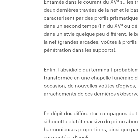
e
Entamés dans le courant du XV
s., les 
deux dernières travées de la nef et le ba
caractérisent par des profils prismatiq
e
dans un second temps (fin du XV
ou dé
dans un style quelque peu différent, le 
la nef (grandes arcades, voûtes à profil
pénétration dans les supports).
Enfin, l’absidiole qui terminait probable
transformée en une chapelle funéraire de 
occasion, de nouvelles voûtes d’ogives, 
arrachements de ces dernières s’observen
En dépit des différentes campagnes de t
silhouette plutôt massive de prime abord, 
harmonieuses proportions, ainsi que par
surmontées d’
oculi
.