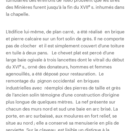
e
des Minières furent jusqu’à la fin du XVII
s. inhumés dans
la chapelle.
L’édifice lui-même, de plan carré, a été réalisé en brique
et pierre calcaire sur un fort solin de grès. Il ne comporte
pas de clocher et il est simplement couvert d’une toiture
en tuile à deux pans. Le chevet plat est percé d’une
large baie ogivale à trois lancettes dont le vitrail du début
e
du XVI
s., orné des donateurs, hommes et femmes
agenouillés, a été déposé pour restauration. Le
remontage du pignon occidental en briques
industrielles avec réemploi des pierres de taille et grès
de l’ancien solin témoigne d’une construction d’origine
plus longue de quelques mètres. La nef présente sur
chacun des murs nord et sud une baie en arc brisé. La
porte, en arc surbaissé, aux moulures en fort relief, se
situe au nord ; elle a conservé sa menuiserie en plis de
serviette. Sur le claveau est lisible un distique à la