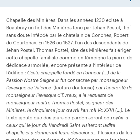
Chapelle des Minières. Dans les années 1230 existe à
Beaubray un fief des Minières tenu par Jehan Postel, fief
sans doute inféodé par le châtelain de Conches, Robert
de Courtenay. En 1526 ou 1527, l’un des descendants de
Jehan Postel, Thomas Postel, sire des Minières fait ériger
cette chapelle familiale comme en témoigne la pierre de
dédicace armoriée, encore présente à l’intérieur de
l’édifice :
Ceste chappelle fondé
en l’onneur (…) de la
Passion Nostre Seigneur fut consacree par monseigneur
l’evesque de Valence
(lecture douteuse)
par l’auctorité de
monseigneur l’evesque d’Evreux, a la requeste de
monseigneur maitre Thomas Postel, seigneur des
Minières, le cinquieme jour d’avril l’an mil Vc XXVI (…).
Le
texte ajoute que des jours de pardon seront octroyés
a
ceulx qui le jour du Vendredi Saint visiteront ladite
chapelle et y donneront leurs devocions…
Plusieurs dalles
tumulaires des environs de 1680 prouvent que les sires