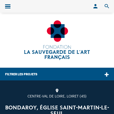
Conn
O
Ouvrir/fermer le menu
FILTRER LES PROJETS
CENTRE-VAL DE LOIRE, LOIRET (45)
BONDAROY, ÉGLISE SAINT-MARTIN-LE-
SEUL