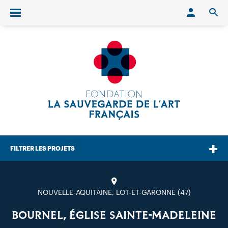
Conn
O
Ouvrir/fermer le menu
FILTRER LES PROJETS
NOUVELLE-AQUITAINE, LOT-ET-GARONNE (47)
BOURNEL, ÉGLISE SAINTE-MADELEINE