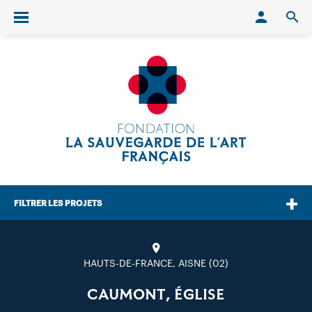
Conn
O
Ouvrir/fermer le menu
FILTRER LES PROJETS
HAUTS-DE-FRANCE, AISNE (02)
CAUMONT, ÉGLISE