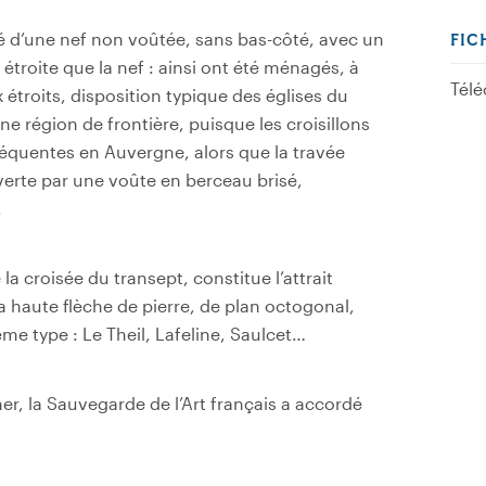
é d’une nef non voûtée, sans bas-côté, avec un
FIC
s étroite que la nef : ainsi ont été ménagés, à
Télé
 étroits, disposition typique des églises du
e région de frontière, puisque les croisillons
équentes en Auvergne, alors que la travée
verte par une voûte en berceau brisé,
.
la croisée du transept, constitue l’attrait
sa haute flèche de pierre, de plan octogonal,
me type : Le Theil, Lafeline, Saulcet…
her, la Sauvegarde de l’Art français a accordé