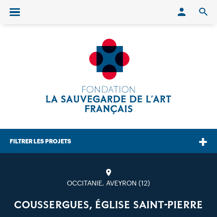
Conn
O
Ouvrir/fermer le menu
FILTRER LES PROJETS
OCCITANIE, AVEYRON (12)
COUSSERGUES, ÉGLISE SAINT-PIERRE