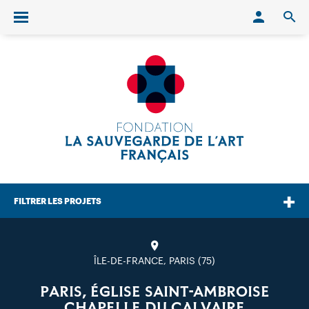
Conn
O
Ouvrir/fermer le menu
FILTRER LES PROJETS
ÎLE-DE-FRANCE, PARIS (75)
PARIS, ÉGLISE SAINT-AMBROISE
CHAPELLE DU CALVAIRE