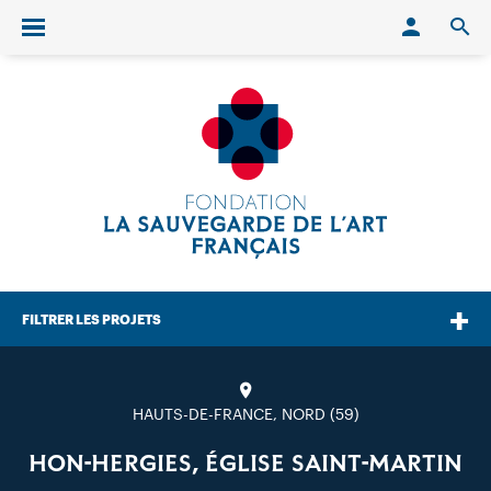
Conn
O
Ouvrir/fermer le menu
FILTRER LES PROJETS
HAUTS-DE-FRANCE, NORD (59)
HON-HERGIES, ÉGLISE SAINT-MARTIN