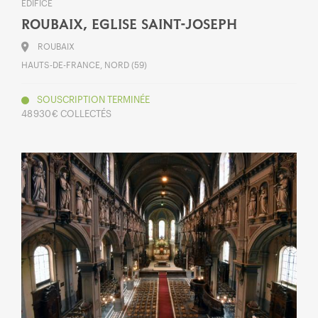
ÉDIFICE
ROUBAIX, EGLISE SAINT-JOSEPH
ROUBAIX
HAUTS-DE-FRANCE, NORD (59)
SOUSCRIPTION TERMINÉE
48 930 € COLLECTÉS