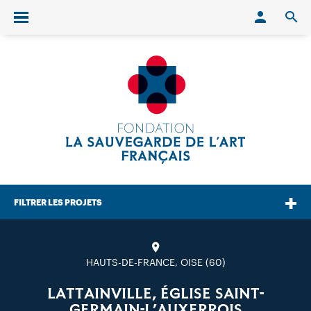
Conn
O
Ouvrir/fermer le menu
FILTRER LES PROJETS
HAUTS-DE-FRANCE, OISE (60)
LATTAINVILLE, ÉGLISE SAINT-
GERMAIN-L’AUXERROIS