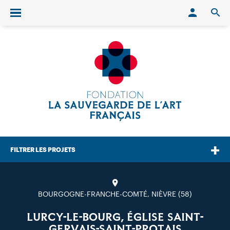
Conn
O
Ouvrir/fermer le menu
FILTRER LES PROJETS
BOURGOGNE-FRANCHE-COMTÉ, NIÈVRE (58)
LURCY-LE-BOURG, ÉGLISE SAINT-
GERVAIS-SAINT-PROTAIS