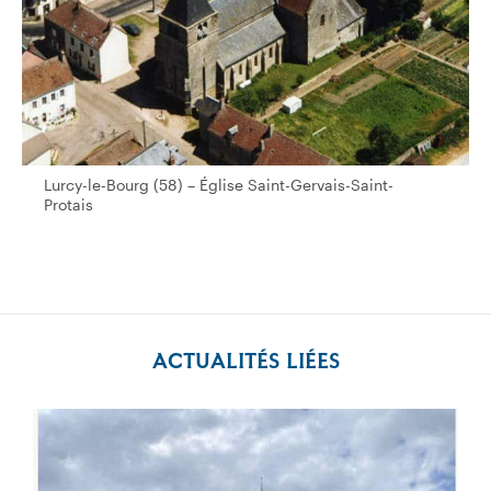
Lurcy-le-Bourg (58) – Église Saint-Gervais-Saint-Protais
Lurcy-le-Bourg (58) – Église Saint-Gervais-Saint-
Protais
ACTUALITÉS LIÉES