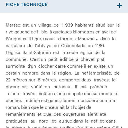
FICHE TECHNIQUE
Marsac est un village de 1 939 habitants situé sur la
rive gauche de l’ Isle, à quelques kilomètres en aval de
Périgueux. Il figure sous la forme « Marszac » dans le
cartulaire de l’abbaye de Chancelade en 1180.
L’église Saint-Saturnin est la seule église de la
commune. C’est un petit édifice à chevet plat,
surmonté d’un clocher carré comme il en existe un
certain nombre dans la région. La nef lambrissée, de
22 mètres sur 8 mètres, comporte deux travées, le
chœur est voûté en berceau. Il est précédé
d’une travée voûtée d’une coupole que surmonte le
clocher. L’édifice est généralement considéré comme
roman, bien que le chœur ait fait l’objet de
remaniements et que des ouvertures aient été
pratiquées au nord et au sud dans la nef et dans
e
e
le chœur à une époque tardive (XVII
ou même XVIII