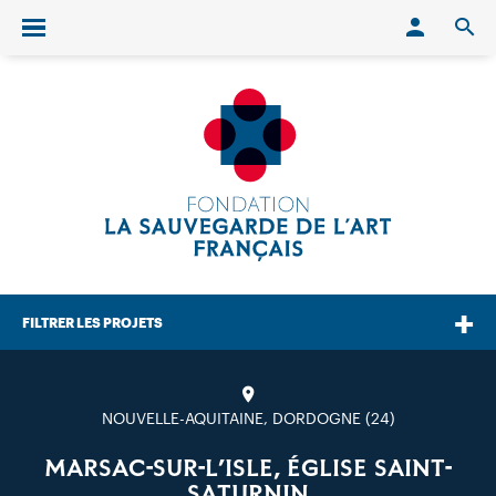
Conn
O
Ouvrir/fermer le menu
FILTRER LES PROJETS
NOUVELLE-AQUITAINE, DORDOGNE (24)
MARSAC-SUR-L’ISLE, ÉGLISE SAINT-
SATURNIN