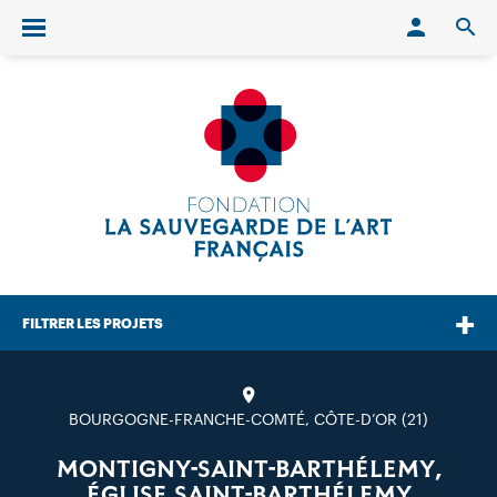
Conn
O
Ouvrir/fermer le menu
FILTRER LES PROJETS
BOURGOGNE-FRANCHE-COMTÉ, CÔTE-D’OR (21)
MONTIGNY-SAINT-BARTHÉLEMY,
ÉGLISE SAINT-BARTHÉLEMY