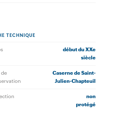
HE TECHNIQUE
es
début du XXe
siècle
 de
Caserne de Saint-
servation
Julien-Chapteuil
ection
non
protégé