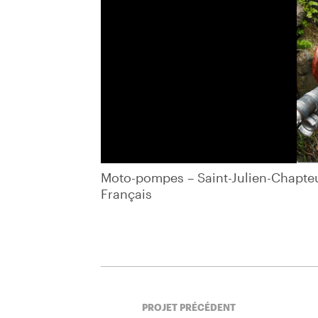
is
Moto-pompes – Saint-Julien-Chapteui
Moto-pompes – Saint-Julien-Chapteui
Français
PROJET PRÉCÉDENT