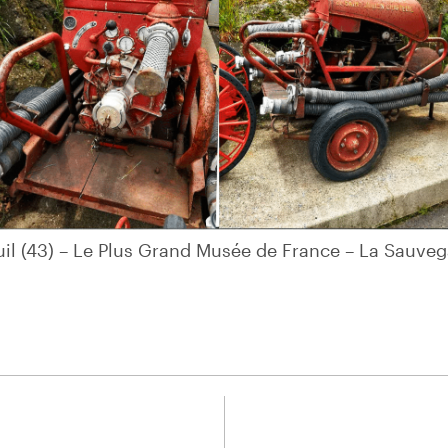
l (43) – Le Plus Grand Musée de France – La Sauvega
l (43) – Le Plus Grand Musée de France – La Sauvega