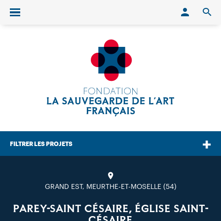
Conn
O
Ouvrir/fermer le menu
FILTRER LES PROJETS
GRAND EST, MEURTHE-ET-MOSELLE (54)
PAREY-SAINT CÉSAIRE, ÉGLISE SAINT-
CÉSAIRE