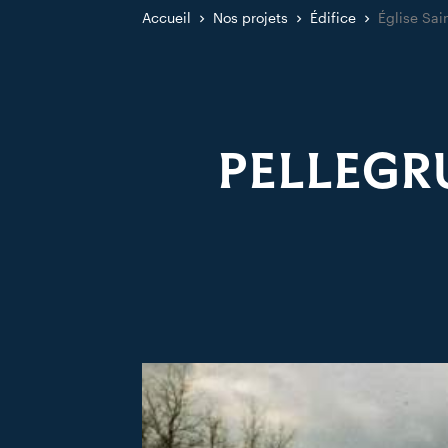
Accueil
Nos projets
Édifice
Église Sai
PELLEGRU