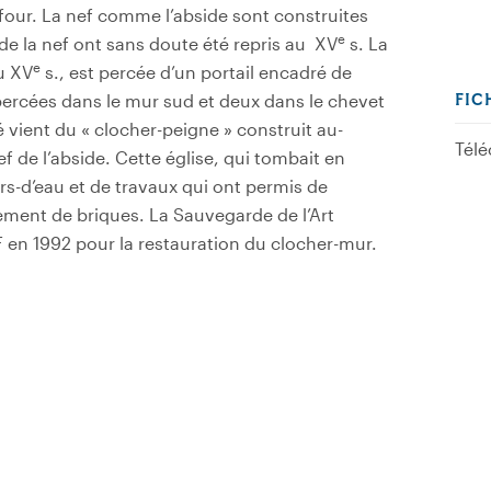
-four. La nef comme l’abside sont construites
e
de la nef ont sans doute été repris au XV
s. La
e
u XV
s., est percée d’un portail encadré de
percées dans le mur sud et deux dans le chevet
FIC
té vient du « clocher-peigne » construit au-
Télé
ef de l’abside. Cette église, qui tombait en
hors-d’eau et de travaux qui ont permis de
ement de briques. La Sauvegarde de l’Art
en 1992 pour la restauration du clocher-mur.