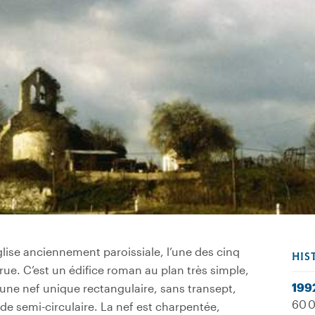
glise anciennement paroissiale, l’une des cinq
HIS
rue. C’est un édifice roman au plan très simple,
199
une nef unique rectangulaire, sans transept,
60 0
e semi-circulaire. La nef est charpentée,