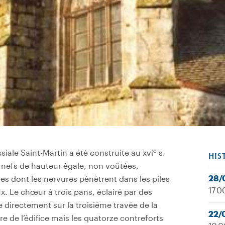
e
siale Saint-Martin a été construite au xvi
s.
HIS
s nefs de hauteur égale, non voûtées,
28/
s dont les nervures pénètrent dans les piles
17 0
x. Le chœur à trois pans, éclairé par des
 directement sur la troisième travée de la
22/
re de l’édifice mais les quatorze contreforts