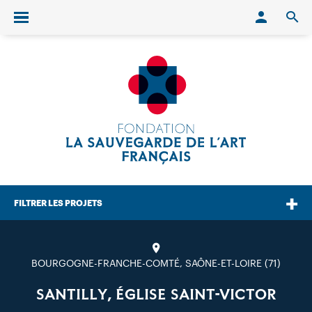
Conn
O
Ouvrir/fermer le menu
FILTRER LES PROJETS
BOURGOGNE-FRANCHE-COMTÉ, SAÔNE-ET-LOIRE (71)
SANTILLY, ÉGLISE SAINT-VICTOR