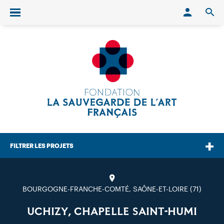
Conn
O
Ouvrir/fermer le menu
FILTRER LES PROJETS
BOURGOGNE-FRANCHE-COMTÉ, SAÔNE-ET-LOIRE (71)
UCHIZY, CHAPELLE SAINT-HUMI