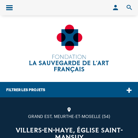
Conn
O
Ouvrir/fermer le menu
FILTRER LES PROJETS
GRAND EST, MEURTHE-ET-MOSELLE (54)
VILLERS-EN-HAYE, ÉGLISE SAINT-
MANSUY