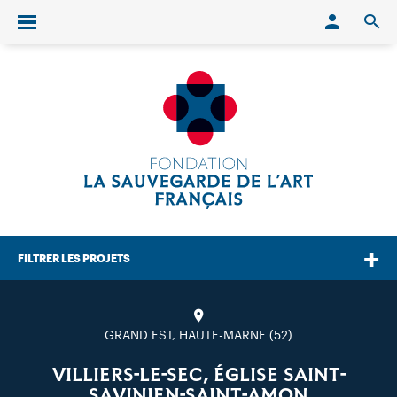
Conn
O
Ouvrir/fermer le menu
FILTRER LES PROJETS
GRAND EST, HAUTE-MARNE (52)
VILLIERS-LE-SEC, ÉGLISE SAINT-
SAVINIEN-SAINT-AMON