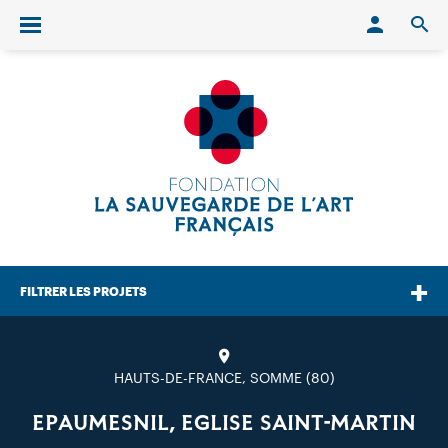
Conn
O
Ouvrir/fermer le menu
FILTRER LES PROJETS
HAUTS-DE-FRANCE, SOMME (80)
EPAUMESNIL, EGLISE SAINT-MARTIN