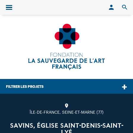
Conn
O
Ouvrir/fermer le menu
FILTRER LES PROJETS
ÎLE-DE-FRANCE, SEINE-ET-MARNE (77)
SAVINS, ÉGLISE SAINT-DENIS-SAINT-
LYÉ