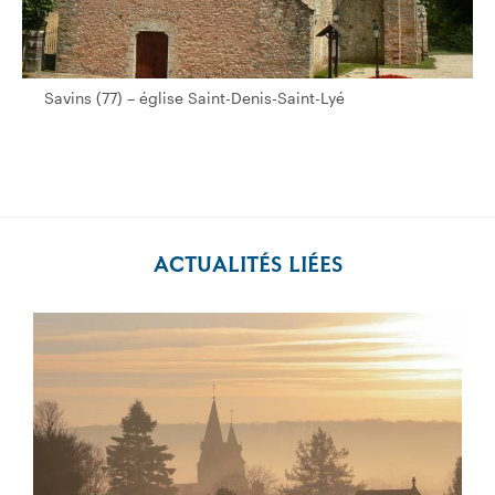
Savins (77) – église Saint-Denis-Saint-Lyé
Savins (77) – église Saint-Denis-Saint-Lyé
ACTUALITÉS LIÉES