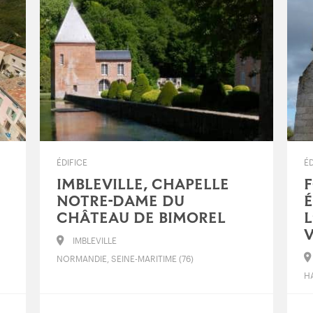
ÉDIFICE
ÉD
IMBLEVILLE, CHAPELLE
F
NOTRE-DAME DU
É
CHÂTEAU DE BIMOREL
L
V
IMBLEVILLE
NORMANDIE, SEINE-MARITIME (76)
H