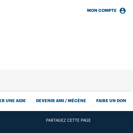
MON COMPTE
HERCHE
R UNE AIDE
DEVENIR AMI / MÉCÈNE
FAIRE UN DON
PARTAGEZ CETTE PAGE
FACEBOOK
TWITTER
GOOGLE+
PAR MAIL