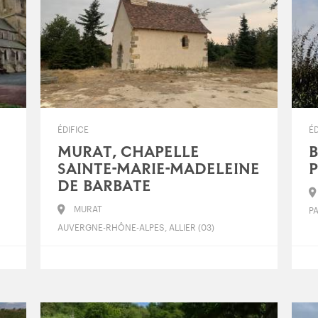
ÉDIFICE
ÉD
MURAT, CHAPELLE
B
SAINTE-MARIE-MADELEINE
P
DE BARBATE
MURAT
PA
AUVERGNE-RHÔNE-ALPES, ALLIER (03)