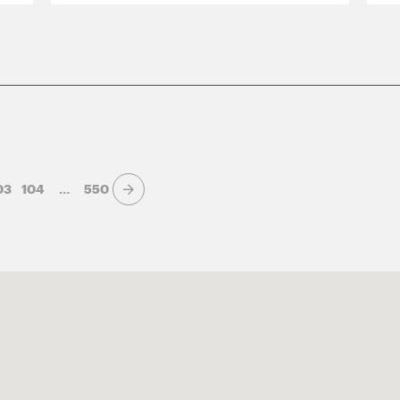
03
104
…
550
Page suivante