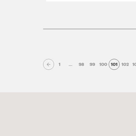
1
…
98
99
100
101
102
1
Page précédente