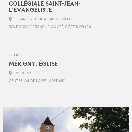
COLLÉGIALE SAINT-JEAN-
L’EVANGÉLISTE
GRANCEY-LE-CHÂTEAU-NEUVELLE
BOURGOGNE-FRANCHE-COMTÉ, CÔTE-D’OR (21)
ÉDIFICE
MÉRIGNY, ÉGLISE
MÉRIGNY
CENTRE-VAL DE LOIRE, INDRE (36)