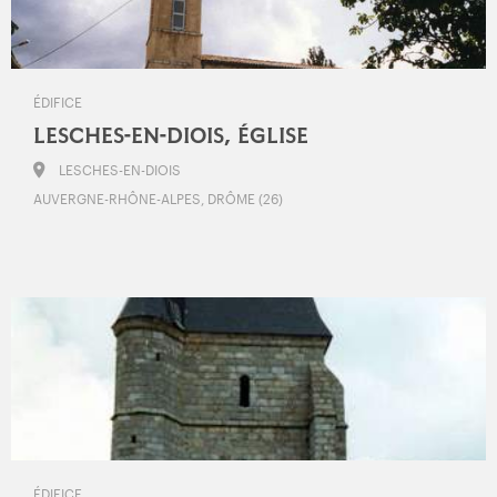
ÉDIFICE
LESCHES-EN-DIOIS, ÉGLISE
LESCHES-EN-DIOIS
AUVERGNE-RHÔNE-ALPES, DRÔME (26)
ÉDIFICE