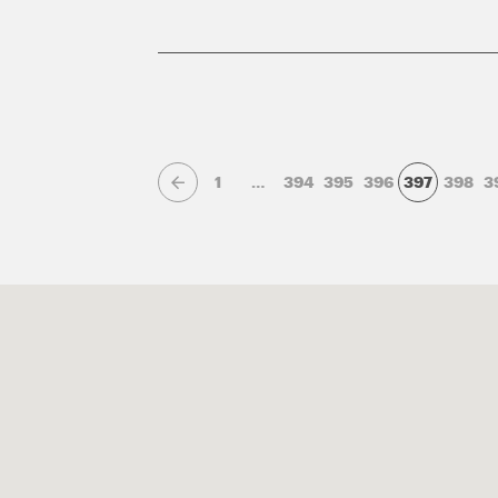
1
…
394
395
396
397
398
3
Page précédente