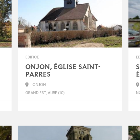
ÉDIFICE
ÉD
ONJON, ÉGLISE SAINT-
S
PARRES
É
ONJON
GRAND EST, AUBE (10)
NO