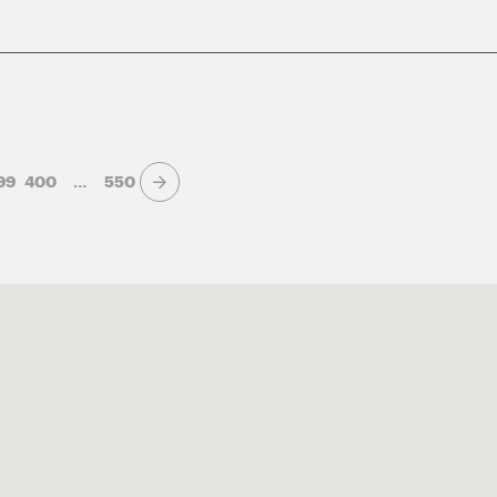
99
400
…
550
Page suivante