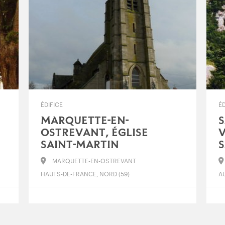
ÉDIFICE
ÉD
MARQUETTE-EN-
S
OSTREVANT, ÉGLISE
V
SAINT-MARTIN
S
MARQUETTE-EN-OSTREVANT
HAUTS-DE-FRANCE, NORD (59)
A