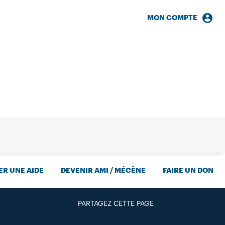
MON COMPTE
HERCHE
R UNE AIDE
DEVENIR AMI / MÉCÈNE
FAIRE UN DON
PARTAGEZ CETTE PAGE
FACEBOOK
TWITTER
GOOGLE+
PAR MAIL