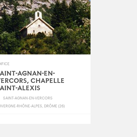
IFICE
AINT-AGNAN-EN-
ERCORS, CHAPELLE
AINT-ALEXIS
SAINT-AGNAN-EN-VERCORS
UVERGNE-RHÔNE-ALPES, DRÔME (26)