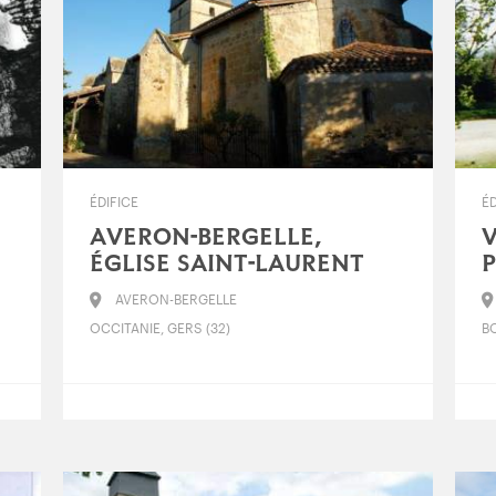
ÉDIFICE
ÉD
AVERON-BERGELLE,
V
ÉGLISE SAINT-LAURENT
P
AVERON-BERGELLE
OCCITANIE, GERS (32)
B