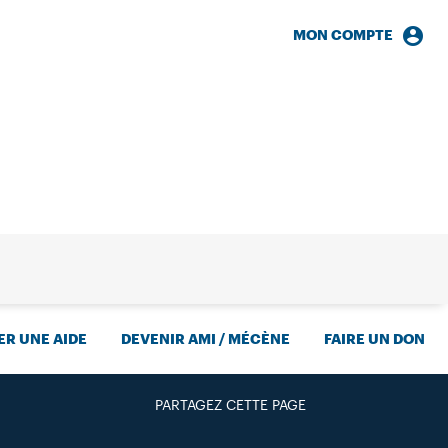
MON COMPTE
HERCHE
R UNE AIDE
DEVENIR AMI / MÉCÈNE
FAIRE UN DON
PARTAGEZ CETTE PAGE
FACEBOOK
TWITTER
GOOGLE+
PAR MAIL