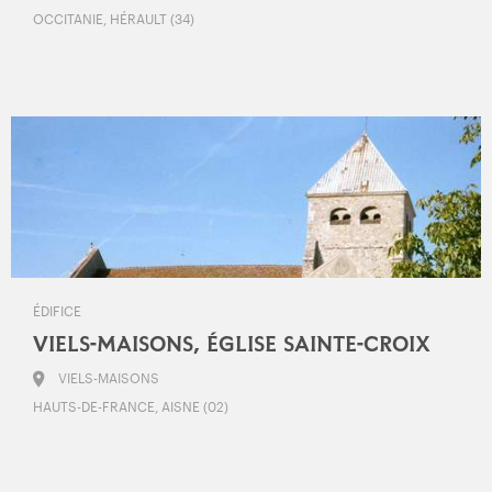
OCCITANIE, HÉRAULT (34)
ÉDIFICE
VIELS-MAISONS, ÉGLISE SAINTE-CROIX
VIELS-MAISONS
HAUTS-DE-FRANCE, AISNE (02)